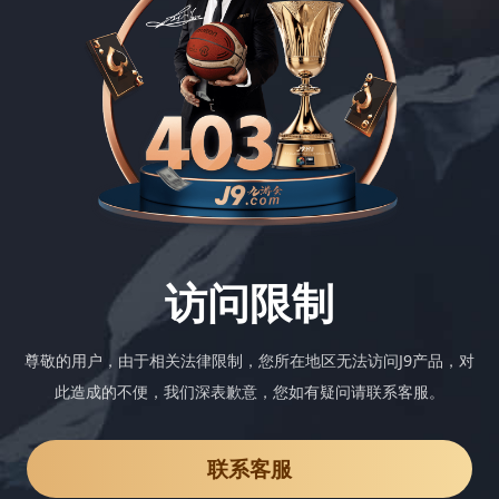
访问限制
尊敬的用户，由于相关法律限制，您所在地区无法访问J9产品，对
此造成的不便，我们深表歉意，您如有疑问请联系客服。
联系客服