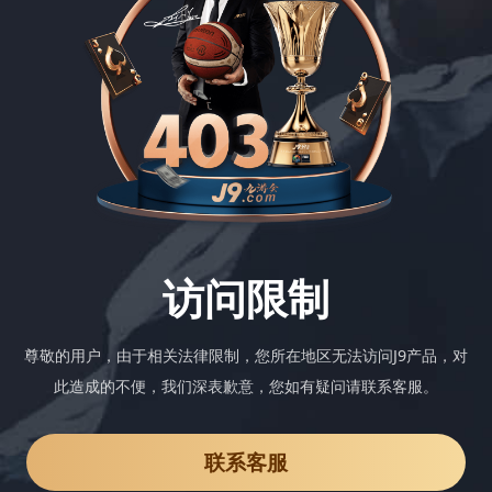
访问限制
尊敬的用户，由于相关法律限制，您所在地区无法访问J9产品，对
此造成的不便，我们深表歉意，您如有疑问请联系客服。
联系客服